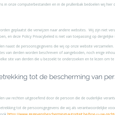
s in onze computerbestanden en in de prullenbak bedoelen wij hier d
en geplaatst die verwijzen naar andere websites. Wij zijn niet veran
n, en deze Policy Privacybeleid is niet van toepassing op dergelijke 
n naast de persoonsgegevens die wij op onze website verzamelen. W
sites van derden worden beschreven of aangeboden, noch enige inho
elke site van derden die u bezoekt te onderzoeken en te lezen om t
betrekking tot de bescherming van p
orden uw rechten uitgeoefend door de persoon die de ouderlijke verant
trekking tot de persoonsgegevens die wij als verantwoordelijke voor 
e ook
https://www.gegevensbeschermingsautoriteit.be/hoe-u-uw-recht