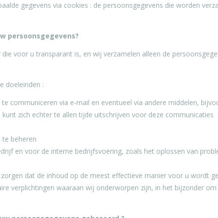
alde gegevens via cookies : de persoonsgegevens die worden verzame
 uw persoonsgegevens?
 voor u transparant is, en wij verzamelen alleen de persoonsgegevens
e doeleinden :
e communiceren via e-mail en eventueel via andere middelen, bijvo
 kunt zich echter te allen tijde uitschrijven voor deze communicaties
 te beheren
drijf en voor de interne bedrijfsvoering, zoals het oplossen van prob
 zorgen dat de inhoud op de meest effectieve manier voor u wordt g
e verplichtingen waaraan wij onderworpen zijn, in het bijzonder om o