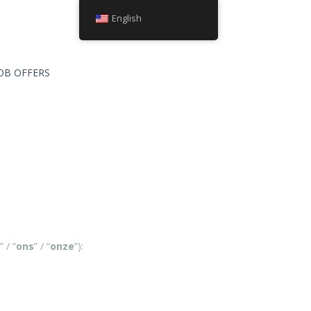
English
OB OFFERS
” / “
ons
” / “
onze
”):