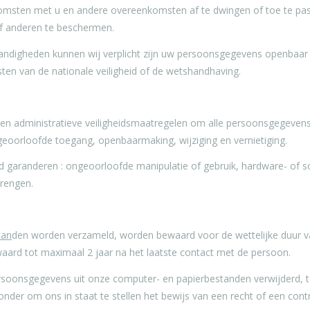
enkomsten met u en andere overeenkomsten af te dwingen of toe te pas
of anderen te beschermen.
andigheden kunnen wij verplicht zijn uw persoonsgegevens openbaar
ten van de nationale veiligheid of de wetshandhaving.
 en administratieve veiligheidsmaatregelen om alle persoonsgegeven
geoorloofde toegang, openbaarmaking, wijziging en vernietiging.
eid garanderen : ongeoorloofde manipulatie of gebruik, hardware- of
brengen.
tan
den worden verzameld, worden bewaard voor de wettelijke duur va
ard tot maximaal 2 jaar na het laatste contact met de persoon.
soonsgegevens uit onze computer- en papierbestanden verwijderd, te
onder om ons in staat te stellen het bewijs van een recht of een contr