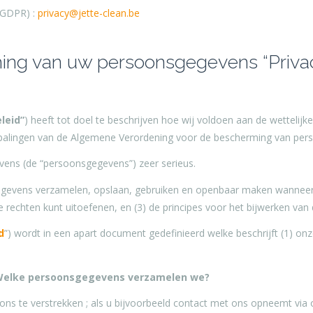
 GDPR) :
privacy@jette-clean.be
ming van uw persoonsgegevens “Priva
leid
”
) heeft tot doel te beschrijven hoe wij voldoen aan de wettelij
epalingen van de Algemene Verordening voor de bescherming van p
ens (de “persoonsgegevens”) zeer serieus.
sgegevens verzamelen, opslaan, gebruiken en openbaar maken wanneer
e rechten kunt uitoefenen, en (3) de principes voor het bijwerken van d
d
”) wordt in een apart document gedefinieerd welke beschrijft (1) onze
Welke persoonsgegevens verzamelen we?
ns te verstrekken ; als u bijvoorbeeld contact met ons opneemt via 