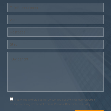
Ik ga ermee akkoord dat mijn persoonlijke gegevens worden verwerkt in
overeenstemming met het Jette Clean Personal Data Protection Policy.