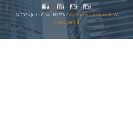
© 2024 Jette Clean NV/SA /
Algemene voorwaarden
/
Privacybeleid