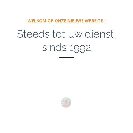
WELKOM OP ONZE NIEUWE WEBSITE !
Steeds tot uw dienst,
sinds 1992
RECEPTION & FACILITY
Een tijdelijke of permanente vervanging? Wij
Algemene schoonmaak, specifieke
bieden een totaalpakket aan
schoonmaak, ramenwas, ...
TECHNICAL SUPPORT
Omheiningen, onderhoud groene zones,
Onze klusjesmannen staan paraat voor u
winterdiensten, ...
GEBOUWEN
PEST CONTROL & DESINFECTIE
Ongedierte verwijderen, ontsmetten of
Bouw en renovatie, schilderwerken, ...
desinfecteren, dit allemaal met onze eigen
diensten !