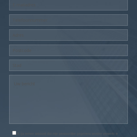
Ik ga ermee akkoord dat mijn persoonlijke gegevens worden verwerkt in