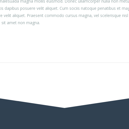
esuada magna mollis euismod. Donec ullamcorper nulla non metus auct
atis dapibus posuere velit aliquet. Cum sociis natoque penatibus et ma
e velit aliquet. Praesent commodo cursus magna, vel scelerisque nisl
t sit amet non magna.