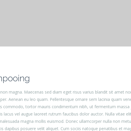
mpooing
et non magna. Maecenas sed diam eget risus varius blandit sit amet
emper. Aenean eu leo quam. Pellentesque ornare sem lacinia quam ve
us commodo, tortor mauris condimentum nibh, ut fermentum massa jus
lacus vel augue laoreet rutrum faucibus dolor auctor. Nulla vitae eli
esuada magna mollis euismod. Donec ullamcorper nulla non metus auct
atis dapibus posuere velit aliquet. Cum sociis natoque penatibus et ma