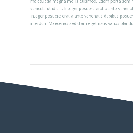
malesuada magna mollis euismod. Etiam porta sem mal
vehicula ut id elit. Integer posuere erat a ante venen
Integer posuere erat a ante venenatis dapibus posuer
interdum.Maecenas sed diam eget risus varius blandi