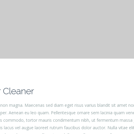
r Cleaner
et non magna. Maecenas sed diam eget risus varius blandit sit amet
emper. Aenean eu leo quam. Pellentesque ornare sem lacinia quam ve
us commodo, tortor mauris condimentum nibh, ut fermentum massa jus
lacus vel augue laoreet rutrum faucibus dolor auctor. Nulla vitae eli