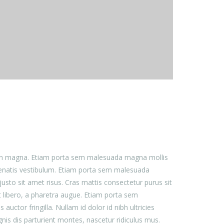
 non magna. Etiam porta sem malesuada magna mollis
nenatis vestibulum. Etiam porta sem malesuada
to sit amet risus. Cras mattis consectetur purus sit
t libero, a pharetra augue. Etiam porta sem
or fringilla. Nullam id dolor id nibh ultricies
gnis dis parturient montes, nascetur ridiculus mus.