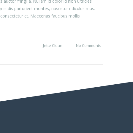
or fringilla. Nullam id dolor id nibh ultricies
gnis dis parturient montes, nascetur ridiculus mus.
 consectetur et. Maecenas faucibus mollis
Jette Clean
No Comments