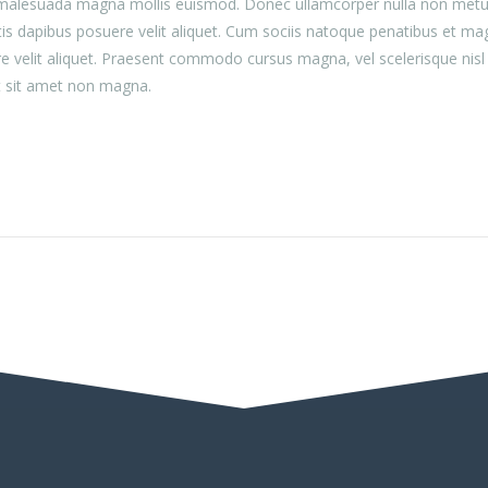
esuada magna mollis euismod. Donec ullamcorper nulla non metus auct
atis dapibus posuere velit aliquet. Cum sociis natoque penatibus et ma
e velit aliquet. Praesent commodo cursus magna, vel scelerisque nisl
t sit amet non magna.