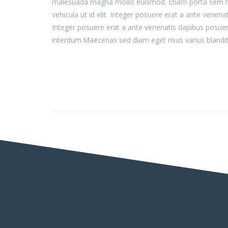
malesuada magna mollis euismod. Etiam porta sem mal
vehicula ut id elit. Integer posuere erat a ante venen
Integer posuere erat a ante venenatis dapibus posuer
interdum.Maecenas sed diam eget risus varius blandi