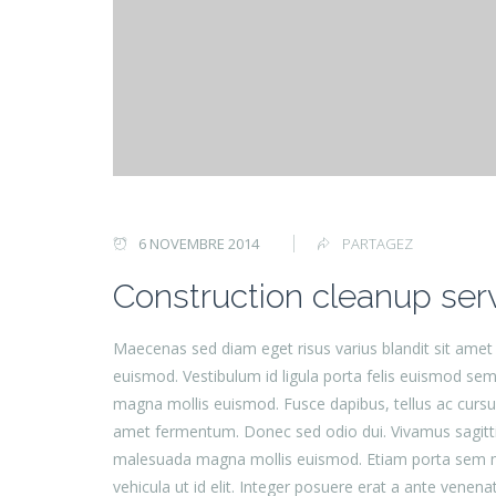
6 NOVEMBRE 2014
PARTAGEZ
Construction cleanup ser
Maecenas sed diam eget risus varius blandit sit am
euismod. Vestibulum id ligula porta felis euismod s
magna mollis euismod. Fusce dapibus, tellus ac curs
amet fermentum. Donec sed odio dui. Vivamus sagittis 
malesuada magna mollis euismod. Etiam porta sem mal
vehicula ut id elit. Integer posuere erat a ante venen