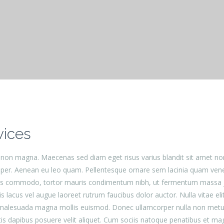
vices
et non magna. Maecenas sed diam eget risus varius blandit sit amet
emper. Aenean eu leo quam. Pellentesque ornare sem lacinia quam ve
us commodo, tortor mauris condimentum nibh, ut fermentum massa jus
lacus vel augue laoreet rutrum faucibus dolor auctor. Nulla vitae eli
esuada magna mollis euismod. Donec ullamcorper nulla non metus auct
atis dapibus posuere velit aliquet. Cum sociis natoque penatibus et ma