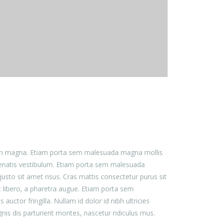
 non magna. Etiam porta sem malesuada magna mollis
nenatis vestibulum. Etiam porta sem malesuada
to sit amet risus. Cras mattis consectetur purus sit
t libero, a pharetra augue. Etiam porta sem
or fringilla. Nullam id dolor id nibh ultricies
gnis dis parturient montes, nascetur ridiculus mus.