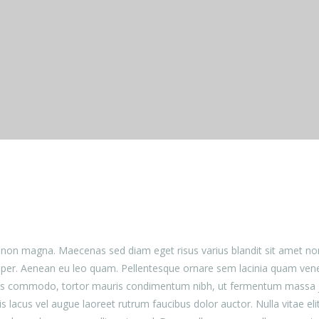
et non magna. Maecenas sed diam eget risus varius blandit sit amet
emper. Aenean eu leo quam. Pellentesque ornare sem lacinia quam ve
us commodo, tortor mauris condimentum nibh, ut fermentum massa jus
lacus vel augue laoreet rutrum faucibus dolor auctor. Nulla vitae eli