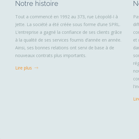
Notre histoire
N
Tout a commencé en 1992 au 373, rue Léopold-I à
Pa
Jette. La société a été créée sous forme d’une SPRL.
di
L’entreprise a gagné la confiance de ses clients grâce
co
à la qualité de ses services fournis d’année en année.
et
Ainsi, ses bonnes relations ont servi de base à de
dan
nouveaux contrats plus importants.
so
ré
Lire plus
no
co
l'i
Li