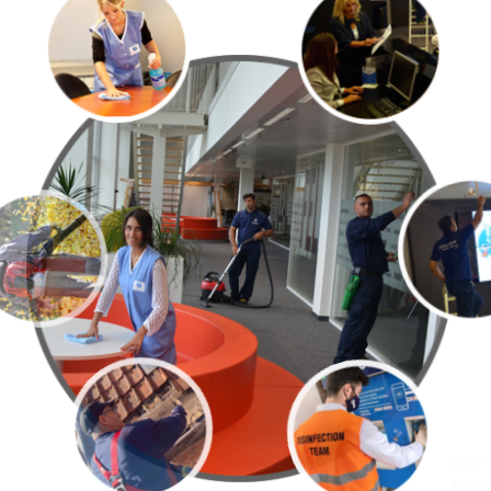
AGE
REC
yage
Un 
ment
solu
pro
vos
PEST
ENTS
métier
Une s
niques
mise 