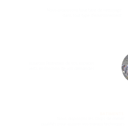
NETTOY
Nous proposons tout type de netto
dans tout type d’environne
ZONES VERTES
Nous assurons l’entretien de vos espaces
verts en fonction de vos demandes
BATIM
Nous disposons les corps de 
qualifiés pour assurer vos travaux tech