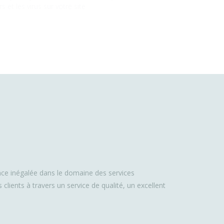
s et les virus sur votre site
nce inégalée dans le domaine des services
s clients à travers un service de qualité, un excellent