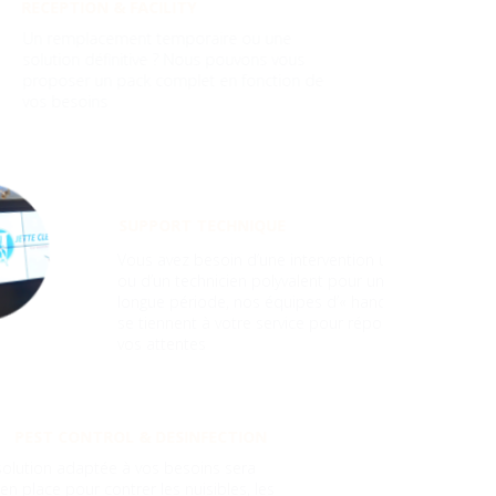
EPTION & FACILITY
remplacement temporaire ou une
tion définitive ? Nous pouvons vous
poser un pack complet en fonction de
 besoins
SUPPORT TECHNIQUE
Vous avez besoin d’une intervention unique
ou d’un technicien polyvalent pour une plus
longue période, nos équipes d’« handyman »
se tiennent à votre service pour répondre à
vos attentes
 CONTROL & DESINFECTION
olution adaptée à vos besoins sera
en place pour contrer les nuisibles, les